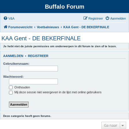
Buffalo Forum
V&A
Registreer
Aanmelden
Forumoverzicht
Voetbalnieuws
KAA Gent - DE BEKERFINALE
KAA Gent - DE BEKERFINALE
Je hebt niet de juiste permissies om onderwerpen in dit forum te zien of te lezen.
AANMELDEN
•
REGISTREER
Gebruikersnaam:
Wachtwoord:
Onthouden
Mij deze sessie niet weergeven in de lijst met online gebruikers
Deze categorie heeft geen forums.
Ga naar