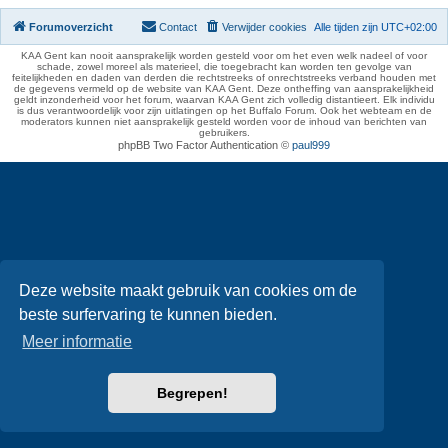
Forumoverzicht
Contact
Verwijder cookies
Alle tijden zijn
UTC+02:00
KAA Gent kan nooit aansprakelijk worden gesteld voor om het even welk nadeel of voor
schade, zowel moreel als materieel, die toegebracht kan worden ten gevolge van
feitelijkheden en daden van derden die rechtstreeks of onrechtstreeks verband houden met
de gegevens vermeld op de website van KAA Gent. Deze ontheffing van aansprakelijkheid
geldt inzonderheid voor het forum, waarvan KAA Gent zich volledig distantieert. Elk individu
is dus verantwoordelijk voor zijn uitlatingen op het Buffalo Forum. Ook het webteam en de
moderators kunnen niet aansprakelijk gesteld worden voor de inhoud van berichten van
gebruikers.
phpBB Two Factor Authentication ©
paul999
Deze website maakt gebruik van cookies om de
beste surfervaring te kunnen bieden.
Meer informatie
Begrepen!