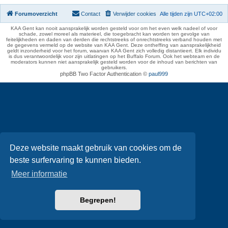
Forumoverzicht
Contact
Verwijder cookies
Alle tijden zijn
UTC+02:00
KAA Gent kan nooit aansprakelijk worden gesteld voor om het even welk nadeel of voor
schade, zowel moreel als materieel, die toegebracht kan worden ten gevolge van
feitelijkheden en daden van derden die rechtstreeks of onrechtstreeks verband houden met
de gegevens vermeld op de website van KAA Gent. Deze ontheffing van aansprakelijkheid
geldt inzonderheid voor het forum, waarvan KAA Gent zich volledig distantieert. Elk individu
is dus verantwoordelijk voor zijn uitlatingen op het Buffalo Forum. Ook het webteam en de
moderators kunnen niet aansprakelijk gesteld worden voor de inhoud van berichten van
gebruikers.
phpBB Two Factor Authentication ©
paul999
Deze website maakt gebruik van cookies om de
beste surfervaring te kunnen bieden.
Meer informatie
Begrepen!