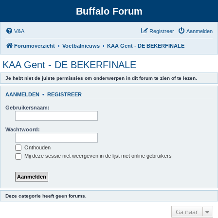
Buffalo Forum
V&A
Registreer
Aanmelden
Forumoverzicht
Voetbalnieuws
KAA Gent - DE BEKERFINALE
KAA Gent - DE BEKERFINALE
Je hebt niet de juiste permissies om onderwerpen in dit forum te zien of te lezen.
AANMELDEN
•
REGISTREER
Gebruikersnaam:
Wachtwoord:
Onthouden
Mij deze sessie niet weergeven in de lijst met online gebruikers
Deze categorie heeft geen forums.
Ga naar