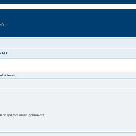
o's!
INALE
of te lezen.
 de lijst met online gebruikers