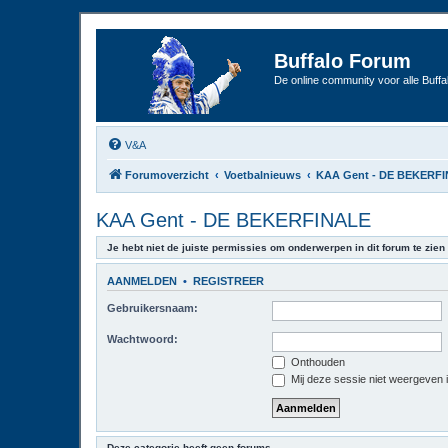
Buffalo Forum
De online community voor alle Buffal
V&A
Forumoverzicht
Voetbalnieuws
KAA Gent - DE BEKERF
KAA Gent - DE BEKERFINALE
Je hebt niet de juiste permissies om onderwerpen in dit forum te zien 
AANMELDEN
•
REGISTREER
Gebruikersnaam:
Wachtwoord:
Onthouden
Mij deze sessie niet weergeven in
Deze categorie heeft geen forums.