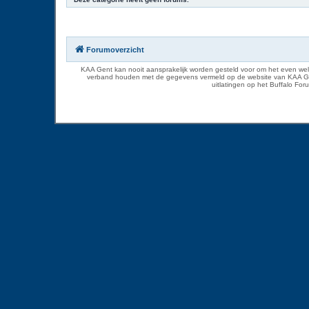
Forumoverzicht
KAA Gent kan nooit aansprakelijk worden gesteld voor om het even welk
verband houden met de gegevens vermeld op de website van KAA Gent. D
uitlatingen op het Buffalo Fo