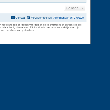
Ga naar
Contact
Verwijder cookies
Alle tijden zijn
UTC+02:00
 feitelijkheden en daden van derden die rechtstreeks of onrechtstreeks
volledig distantieert. Elk individu is dus verantwoordelijk voor zijn
 van berichten van gebruikers.