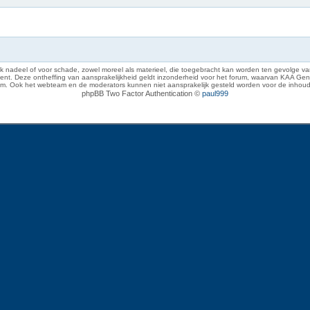
 nadeel of voor schade, zowel moreel als materieel, die toegebracht kan worden ten gevolge van
eze ontheffing van aansprakelijkheid geldt inzonderheid voor het forum, waarvan KAA Gent zich 
rum. Ook het webteam en de moderators kunnen niet aansprakelijk gesteld worden voor de inhoud
phpBB Two Factor Authentication ©
paul999