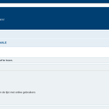
o's!
INALE
of te lezen.
 de lijst met online gebruikers