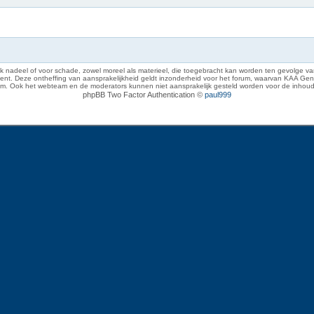
 nadeel of voor schade, zowel moreel als materieel, die toegebracht kan worden ten gevolge van
eze ontheffing van aansprakelijkheid geldt inzonderheid voor het forum, waarvan KAA Gent zich 
rum. Ook het webteam en de moderators kunnen niet aansprakelijk gesteld worden voor de inhoud
phpBB Two Factor Authentication ©
paul999