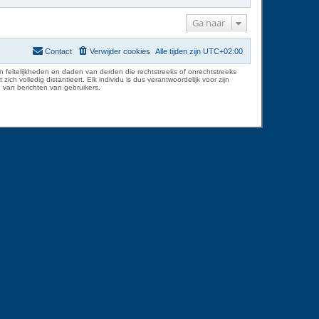
Ga naar
Contact
Verwijder cookies
Alle tijden zijn
UTC+02:00
 feitelijkheden en daden van derden die rechtstreeks of onrechtstreeks
volledig distantieert. Elk individu is dus verantwoordelijk voor zijn
 van berichten van gebruikers.