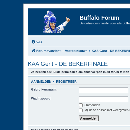
Buffalo Forum
De online community voor alle Buffal
V&A
Forumoverzicht
Voetbalnieuws
KAA Gent - DE BEKERF
KAA Gent - DE BEKERFINALE
Je hebt niet de juiste permissies om onderwerpen in dit forum te zien 
AANMELDEN
•
REGISTREER
Gebruikersnaam:
Wachtwoord:
Onthouden
Mij deze sessie niet weergeven in
Deze categorie heeft geen forums.