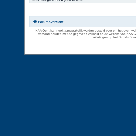
Forumoverzicht
KAA Gent kan nooit aansprakelijk worden gesteld voor om het even welk
verband houden met de gegevens vermeld op de website van KAA Gent. D
uitlatingen op het Buffalo Fo