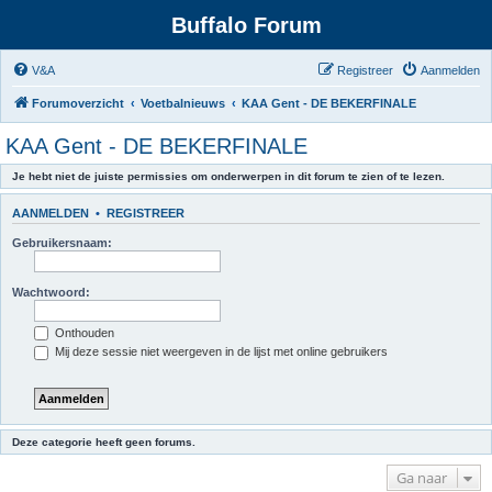
Buffalo Forum
V&A
Registreer
Aanmelden
Forumoverzicht
Voetbalnieuws
KAA Gent - DE BEKERFINALE
KAA Gent - DE BEKERFINALE
Je hebt niet de juiste permissies om onderwerpen in dit forum te zien of te lezen.
AANMELDEN
•
REGISTREER
Gebruikersnaam:
Wachtwoord:
Onthouden
Mij deze sessie niet weergeven in de lijst met online gebruikers
Deze categorie heeft geen forums.
Ga naar