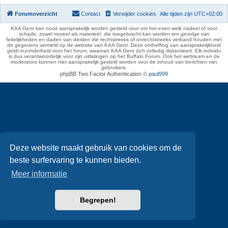
Forumoverzicht
Contact
Verwijder cookies
Alle tijden zijn
UTC+02:00
KAA Gent kan nooit aansprakelijk worden gesteld voor om het even welk nadeel of voor
schade, zowel moreel als materieel, die toegebracht kan worden ten gevolge van
feitelijkheden en daden van derden die rechtstreeks of onrechtstreeks verband houden met
de gegevens vermeld op de website van KAA Gent. Deze ontheffing van aansprakelijkheid
geldt inzonderheid voor het forum, waarvan KAA Gent zich volledig distantieert. Elk individu
is dus verantwoordelijk voor zijn uitlatingen op het Buffalo Forum. Ook het webteam en de
moderators kunnen niet aansprakelijk gesteld worden voor de inhoud van berichten van
gebruikers.
phpBB Two Factor Authentication ©
paul999
Deze website maakt gebruik van cookies om de
beste surfervaring te kunnen bieden.
Meer informatie
Begrepen!