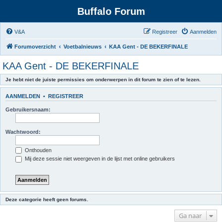
Buffalo Forum
V&A
Registreer
Aanmelden
Forumoverzicht
Voetbalnieuws
KAA Gent - DE BEKERFINALE
KAA Gent - DE BEKERFINALE
Je hebt niet de juiste permissies om onderwerpen in dit forum te zien of te lezen.
AANMELDEN
•
REGISTREER
Gebruikersnaam:
Wachtwoord:
Onthouden
Mij deze sessie niet weergeven in de lijst met online gebruikers
Deze categorie heeft geen forums.
Ga naar