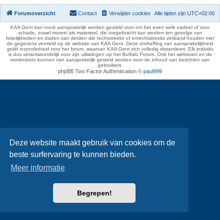
Forumoverzicht
Contact
Verwijder cookies
Alle tijden zijn
UTC+02:00
KAA Gent kan nooit aansprakelijk worden gesteld voor om het even welk nadeel of voor
schade, zowel moreel als materieel, die toegebracht kan worden ten gevolge van
feitelijkheden en daden van derden die rechtstreeks of onrechtstreeks verband houden met
de gegevens vermeld op de website van KAA Gent. Deze ontheffing van aansprakelijkheid
geldt inzonderheid voor het forum, waarvan KAA Gent zich volledig distantieert. Elk individu
is dus verantwoordelijk voor zijn uitlatingen op het Buffalo Forum. Ook het webteam en de
moderators kunnen niet aansprakelijk gesteld worden voor de inhoud van berichten van
gebruikers.
phpBB Two Factor Authentication ©
paul999
Deze website maakt gebruik van cookies om de
beste surfervaring te kunnen bieden.
Meer informatie
Begrepen!