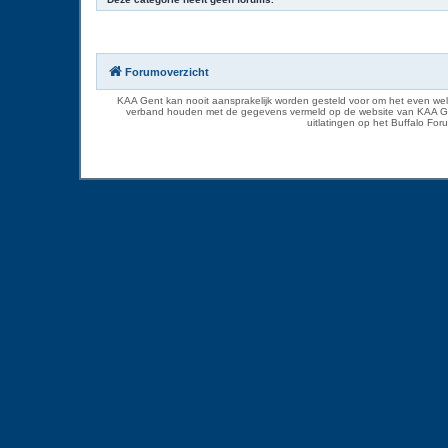
Forumoverzicht
KAA Gent kan nooit aansprakelijk worden gesteld voor om het even welk
verband houden met de gegevens vermeld op de website van KAA Gent. D
uitlatingen op het Buffalo Fo