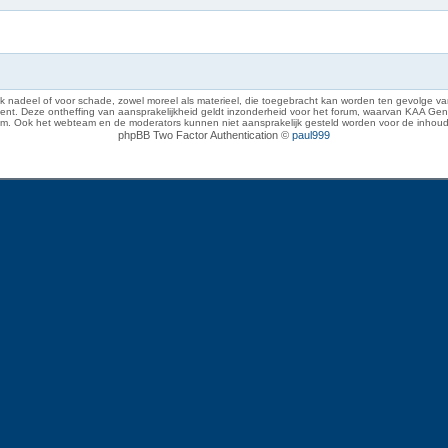
 nadeel of voor schade, zowel moreel als materieel, die toegebracht kan worden ten gevolge van
eze ontheffing van aansprakelijkheid geldt inzonderheid voor het forum, waarvan KAA Gent zich 
rum. Ook het webteam en de moderators kunnen niet aansprakelijk gesteld worden voor de inhoud
phpBB Two Factor Authentication ©
paul999