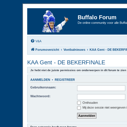
Buffalo Forum
De online community voor alle Buffal
V&A
Forumoverzicht
Voetbalnieuws
KAA Gent - DE BEKERF
KAA Gent - DE BEKERFINALE
Je hebt niet de juiste permissies om onderwerpen in dit forum te zien 
AANMELDEN
•
REGISTREER
Gebruikersnaam:
Wachtwoord:
Onthouden
Mij deze sessie niet weergeven in
Deze categorie heeft geen forums.