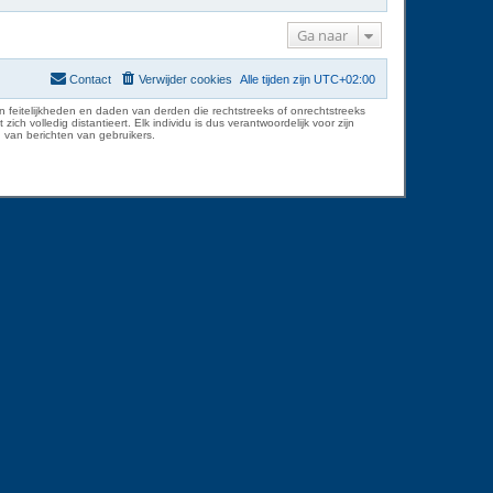
Ga naar
Contact
Verwijder cookies
Alle tijden zijn
UTC+02:00
 feitelijkheden en daden van derden die rechtstreeks of onrechtstreeks
volledig distantieert. Elk individu is dus verantwoordelijk voor zijn
 van berichten van gebruikers.