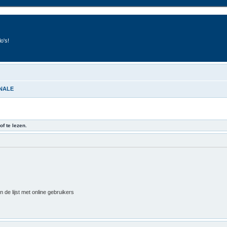
o's!
INALE
of te lezen.
 de lijst met online gebruikers