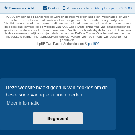
Forumoverzicht
Contact
Verwijder cookies
Alle tijden zijn
UTC+02:00
KAA Gent kan nooit aansprakelijk worden gesteld voor om het even welk nadeel of voor
schade, zowel moreel als materieel, die toegebracht kan worden ten gevolge van
feitelijkheden en daden van derden die rechtstreeks of onrechtstreeks verband houden met
de gegevens vermeld op de website van KAA Gent. Deze ontheffing van aansprakelijkheid
geldt inzonderheid voor het forum, waarvan KAA Gent zich volledig distantieert. Elk individu
is dus verantwoordelijk voor zijn uitlatingen op het Buffalo Forum. Ook het webteam en de
moderators kunnen niet aansprakelijk gesteld worden voor de inhoud van berichten van
gebruikers.
phpBB Two Factor Authentication ©
paul999
Deze website maakt gebruik van cookies om de
beste surfervaring te kunnen bieden.
Meer informatie
Begrepen!