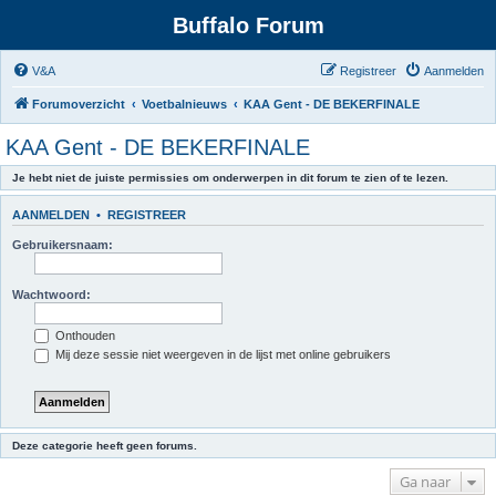
Buffalo Forum
V&A
Registreer
Aanmelden
Forumoverzicht
Voetbalnieuws
KAA Gent - DE BEKERFINALE
KAA Gent - DE BEKERFINALE
Je hebt niet de juiste permissies om onderwerpen in dit forum te zien of te lezen.
AANMELDEN
•
REGISTREER
Gebruikersnaam:
Wachtwoord:
Onthouden
Mij deze sessie niet weergeven in de lijst met online gebruikers
Deze categorie heeft geen forums.
Ga naar