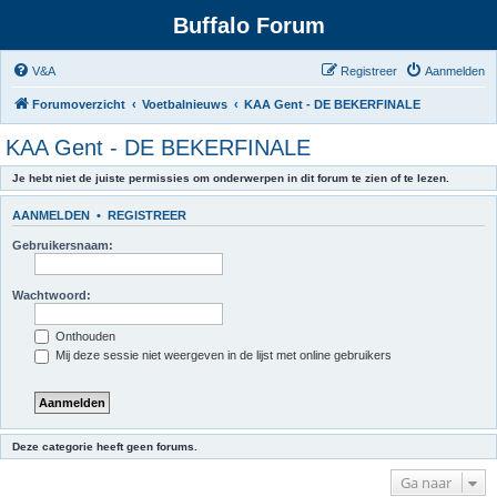
Buffalo Forum
V&A
Registreer
Aanmelden
Forumoverzicht
Voetbalnieuws
KAA Gent - DE BEKERFINALE
KAA Gent - DE BEKERFINALE
Je hebt niet de juiste permissies om onderwerpen in dit forum te zien of te lezen.
AANMELDEN
•
REGISTREER
Gebruikersnaam:
Wachtwoord:
Onthouden
Mij deze sessie niet weergeven in de lijst met online gebruikers
Deze categorie heeft geen forums.
Ga naar