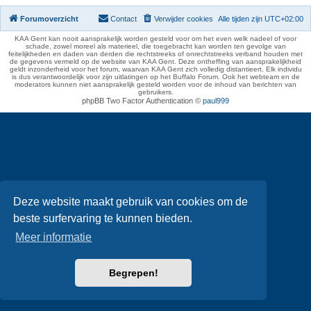
Forumoverzicht
Contact
Verwijder cookies
Alle tijden zijn
UTC+02:00
KAA Gent kan nooit aansprakelijk worden gesteld voor om het even welk nadeel of voor
schade, zowel moreel als materieel, die toegebracht kan worden ten gevolge van
feitelijkheden en daden van derden die rechtstreeks of onrechtstreeks verband houden met
de gegevens vermeld op de website van KAA Gent. Deze ontheffing van aansprakelijkheid
geldt inzonderheid voor het forum, waarvan KAA Gent zich volledig distantieert. Elk individu
is dus verantwoordelijk voor zijn uitlatingen op het Buffalo Forum. Ook het webteam en de
moderators kunnen niet aansprakelijk gesteld worden voor de inhoud van berichten van
gebruikers.
phpBB Two Factor Authentication ©
paul999
Deze website maakt gebruik van cookies om de
beste surfervaring te kunnen bieden.
Meer informatie
Begrepen!