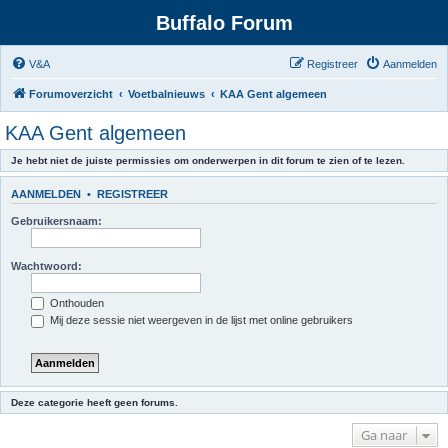
Buffalo Forum
V&A
Registreer
Aanmelden
Forumoverzicht
Voetbalnieuws
KAA Gent algemeen
KAA Gent algemeen
Je hebt niet de juiste permissies om onderwerpen in dit forum te zien of te lezen.
AANMELDEN
•
REGISTREER
Gebruikersnaam:
Wachtwoord:
Onthouden
Mij deze sessie niet weergeven in de lijst met online gebruikers
Deze categorie heeft geen forums.
Ga naar