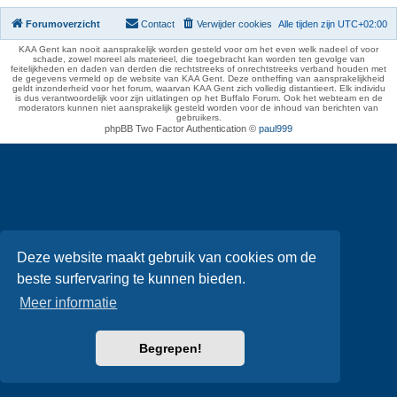
Forumoverzicht
Contact
Verwijder cookies
Alle tijden zijn
UTC+02:00
KAA Gent kan nooit aansprakelijk worden gesteld voor om het even welk nadeel of voor
schade, zowel moreel als materieel, die toegebracht kan worden ten gevolge van
feitelijkheden en daden van derden die rechtstreeks of onrechtstreeks verband houden met
de gegevens vermeld op de website van KAA Gent. Deze ontheffing van aansprakelijkheid
geldt inzonderheid voor het forum, waarvan KAA Gent zich volledig distantieert. Elk individu
is dus verantwoordelijk voor zijn uitlatingen op het Buffalo Forum. Ook het webteam en de
moderators kunnen niet aansprakelijk gesteld worden voor de inhoud van berichten van
gebruikers.
phpBB Two Factor Authentication ©
paul999
Deze website maakt gebruik van cookies om de
beste surfervaring te kunnen bieden.
Meer informatie
Begrepen!