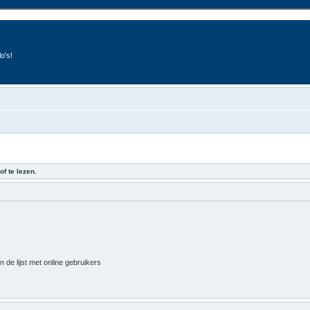
o's!
of te lezen.
 de lijst met online gebruikers