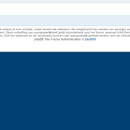
 nadeel of voor schade, zowel moreel als materieel, die toegebracht kan worden ten gevolge van
eze ontheffing van aansprakelijkheid geldt inzonderheid voor het forum, waarvan KAA Gent zich 
rum. Ook het webteam en de moderators kunnen niet aansprakelijk gesteld worden voor de inhoud
phpBB Two Factor Authentication ©
paul999