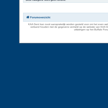
Forumoverzicht
KAA Gent kan nooit aansprakelijk worden gesteld voor om het even welk
verband houden met de gegevens vermeld op de website van KAA Gent. D
uitlatingen op het Buffalo Fo