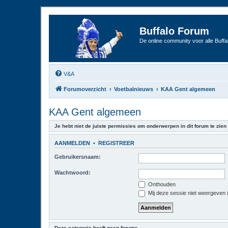
Buffalo Forum
De online community voor alle Buffal
V&A
Forumoverzicht
Voetbalnieuws
KAA Gent algemeen
KAA Gent algemeen
Je hebt niet de juiste permissies om onderwerpen in dit forum te zien 
AANMELDEN
•
REGISTREER
Gebruikersnaam:
Wachtwoord:
Onthouden
Mij deze sessie niet weergeven in
Deze categorie heeft geen forums.