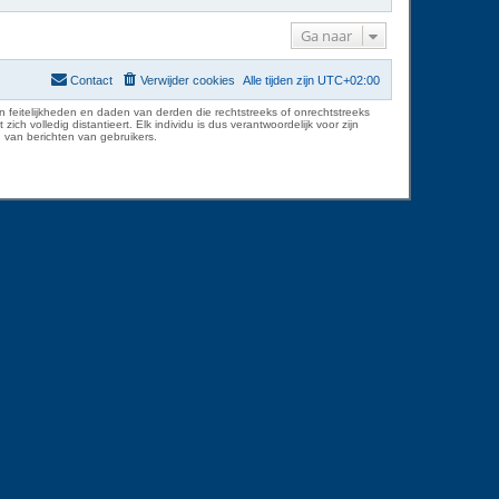
Ga naar
Contact
Verwijder cookies
Alle tijden zijn
UTC+02:00
 feitelijkheden en daden van derden die rechtstreeks of onrechtstreeks
volledig distantieert. Elk individu is dus verantwoordelijk voor zijn
 van berichten van gebruikers.