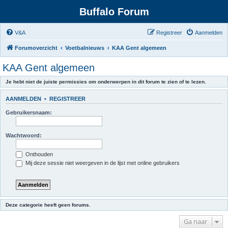
Buffalo Forum
V&A
Registreer
Aanmelden
Forumoverzicht
Voetbalnieuws
KAA Gent algemeen
KAA Gent algemeen
Je hebt niet de juiste permissies om onderwerpen in dit forum te zien of te lezen.
AANMELDEN
•
REGISTREER
Gebruikersnaam:
Wachtwoord:
Onthouden
Mij deze sessie niet weergeven in de lijst met online gebruikers
Deze categorie heeft geen forums.
Ga naar