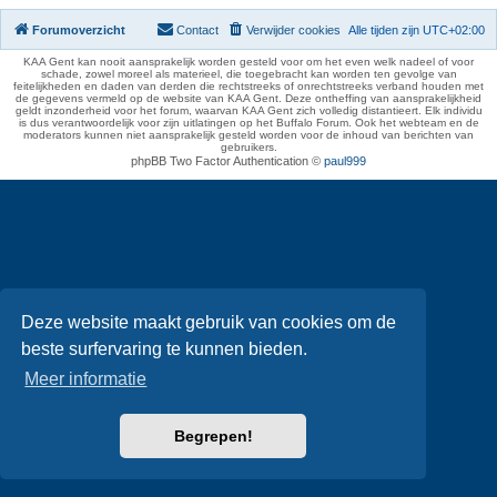
Forumoverzicht
Contact
Verwijder cookies
Alle tijden zijn
UTC+02:00
KAA Gent kan nooit aansprakelijk worden gesteld voor om het even welk nadeel of voor
schade, zowel moreel als materieel, die toegebracht kan worden ten gevolge van
feitelijkheden en daden van derden die rechtstreeks of onrechtstreeks verband houden met
de gegevens vermeld op de website van KAA Gent. Deze ontheffing van aansprakelijkheid
geldt inzonderheid voor het forum, waarvan KAA Gent zich volledig distantieert. Elk individu
is dus verantwoordelijk voor zijn uitlatingen op het Buffalo Forum. Ook het webteam en de
moderators kunnen niet aansprakelijk gesteld worden voor de inhoud van berichten van
gebruikers.
phpBB Two Factor Authentication ©
paul999
Deze website maakt gebruik van cookies om de
beste surfervaring te kunnen bieden.
Meer informatie
Begrepen!