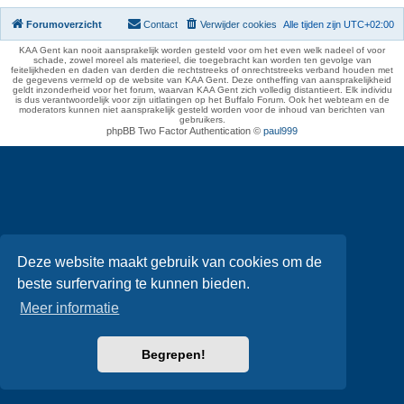
Forumoverzicht
Contact
Verwijder cookies
Alle tijden zijn
UTC+02:00
KAA Gent kan nooit aansprakelijk worden gesteld voor om het even welk nadeel of voor
schade, zowel moreel als materieel, die toegebracht kan worden ten gevolge van
feitelijkheden en daden van derden die rechtstreeks of onrechtstreeks verband houden met
de gegevens vermeld op de website van KAA Gent. Deze ontheffing van aansprakelijkheid
geldt inzonderheid voor het forum, waarvan KAA Gent zich volledig distantieert. Elk individu
is dus verantwoordelijk voor zijn uitlatingen op het Buffalo Forum. Ook het webteam en de
moderators kunnen niet aansprakelijk gesteld worden voor de inhoud van berichten van
gebruikers.
phpBB Two Factor Authentication ©
paul999
Deze website maakt gebruik van cookies om de
beste surfervaring te kunnen bieden.
Meer informatie
Begrepen!