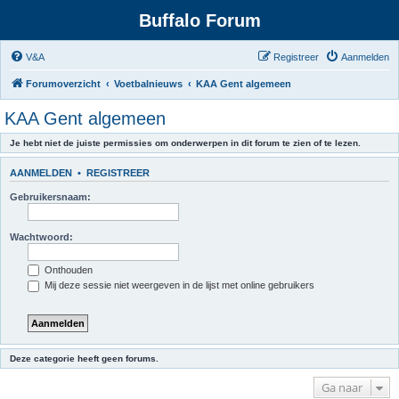
Buffalo Forum
V&A
Registreer
Aanmelden
Forumoverzicht
Voetbalnieuws
KAA Gent algemeen
KAA Gent algemeen
Je hebt niet de juiste permissies om onderwerpen in dit forum te zien of te lezen.
AANMELDEN
•
REGISTREER
Gebruikersnaam:
Wachtwoord:
Onthouden
Mij deze sessie niet weergeven in de lijst met online gebruikers
Deze categorie heeft geen forums.
Ga naar