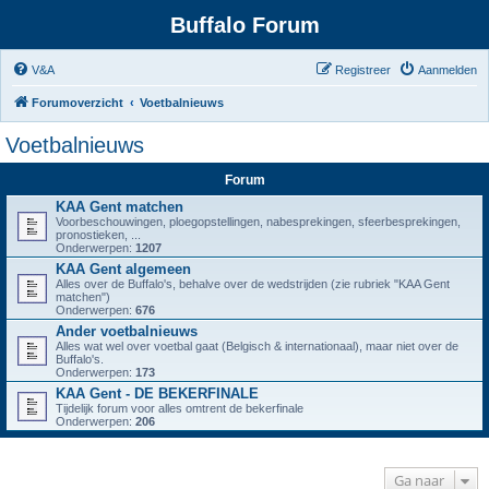
Buffalo Forum
V&A
Registreer
Aanmelden
Forumoverzicht
Voetbalnieuws
Voetbalnieuws
Forum
KAA Gent matchen
Voorbeschouwingen, ploegopstellingen, nabesprekingen, sfeerbesprekingen,
pronostieken, ...
Onderwerpen:
1207
KAA Gent algemeen
Alles over de Buffalo's, behalve over de wedstrijden (zie rubriek "KAA Gent
matchen")
Onderwerpen:
676
Ander voetbalnieuws
Alles wat wel over voetbal gaat (Belgisch & internationaal), maar niet over de
Buffalo's.
Onderwerpen:
173
KAA Gent - DE BEKERFINALE
Tijdelijk forum voor alles omtrent de bekerfinale
Onderwerpen:
206
Ga naar