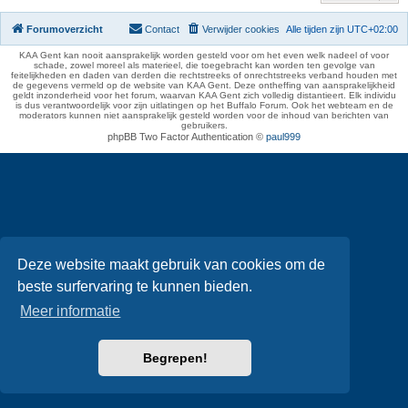
Forumoverzicht
Contact
Verwijder cookies
Alle tijden zijn
UTC+02:00
KAA Gent kan nooit aansprakelijk worden gesteld voor om het even welk nadeel of voor
schade, zowel moreel als materieel, die toegebracht kan worden ten gevolge van
feitelijkheden en daden van derden die rechtstreeks of onrechtstreeks verband houden met
de gegevens vermeld op de website van KAA Gent. Deze ontheffing van aansprakelijkheid
geldt inzonderheid voor het forum, waarvan KAA Gent zich volledig distantieert. Elk individu
is dus verantwoordelijk voor zijn uitlatingen op het Buffalo Forum. Ook het webteam en de
moderators kunnen niet aansprakelijk gesteld worden voor de inhoud van berichten van
gebruikers.
phpBB Two Factor Authentication ©
paul999
Deze website maakt gebruik van cookies om de
beste surfervaring te kunnen bieden.
Meer informatie
Begrepen!