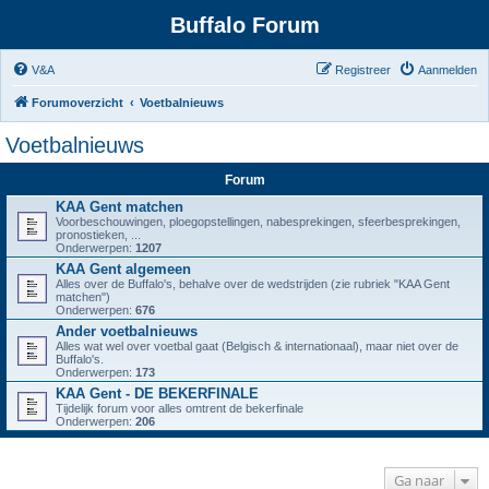
Buffalo Forum
V&A
Registreer
Aanmelden
Forumoverzicht
Voetbalnieuws
Voetbalnieuws
Forum
KAA Gent matchen
Voorbeschouwingen, ploegopstellingen, nabesprekingen, sfeerbesprekingen,
pronostieken, ...
Onderwerpen:
1207
KAA Gent algemeen
Alles over de Buffalo's, behalve over de wedstrijden (zie rubriek "KAA Gent
matchen")
Onderwerpen:
676
Ander voetbalnieuws
Alles wat wel over voetbal gaat (Belgisch & internationaal), maar niet over de
Buffalo's.
Onderwerpen:
173
KAA Gent - DE BEKERFINALE
Tijdelijk forum voor alles omtrent de bekerfinale
Onderwerpen:
206
Ga naar