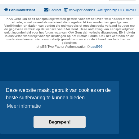
Forumoverzicht
Contact
Verwijder cookies
Alle tijden zijn
UTC+02:00
KAA Gent kan nooit aansprakelijk worden gesteld voor om het even welk nadeel of voor
schade, zowel moreel als materieel, die toegebracht kan worden ten gevolge van
feitelijkheden en daden van derden die rechtstreeks of onrechtstreeks verband houden met
de gegevens vermeld op de website van KAA Gent. Deze ontheffing van aansprakelijkheid
geldt inzonderheid voor het forum, waarvan KAA Gent zich volledig distantieert. Elk individu
is dus verantwoordelijk voor zijn uitlatingen op het Buffalo Forum. Ook het webteam en de
moderators kunnen niet aansprakelijk gesteld worden voor de inhoud van berichten van
gebruikers.
phpBB Two Factor Authentication ©
paul999
Deze website maakt gebruik van cookies om de
beste surfervaring te kunnen bieden.
Meer informatie
Begrepen!