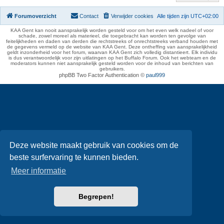
Forumoverzicht
Contact
Verwijder cookies
Alle tijden zijn
UTC+02:00
KAA Gent kan nooit aansprakelijk worden gesteld voor om het even welk nadeel of voor
schade, zowel moreel als materieel, die toegebracht kan worden ten gevolge van
feitelijkheden en daden van derden die rechtstreeks of onrechtstreeks verband houden met
de gegevens vermeld op de website van KAA Gent. Deze ontheffing van aansprakelijkheid
geldt inzonderheid voor het forum, waarvan KAA Gent zich volledig distantieert. Elk individu
is dus verantwoordelijk voor zijn uitlatingen op het Buffalo Forum. Ook het webteam en de
moderators kunnen niet aansprakelijk gesteld worden voor de inhoud van berichten van
gebruikers.
phpBB Two Factor Authentication ©
paul999
Deze website maakt gebruik van cookies om de
beste surfervaring te kunnen bieden.
Meer informatie
Begrepen!