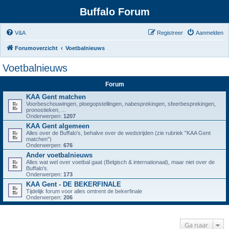
Buffalo Forum
V&A
Registreer
Aanmelden
Forumoverzicht
Voetbalnieuws
Voetbalnieuws
Forum
KAA Gent matchen
Voorbeschouwingen, ploegopstellingen, nabesprekingen, sfeerbesprekingen,
pronostieken, ...
Onderwerpen:
1207
KAA Gent algemeen
Alles over de Buffalo's, behalve over de wedstrijden (zie rubriek "KAA Gent
matchen")
Onderwerpen:
676
Ander voetbalnieuws
Alles wat wel over voetbal gaat (Belgisch & internationaal), maar niet over de
Buffalo's.
Onderwerpen:
173
KAA Gent - DE BEKERFINALE
Tijdelijk forum voor alles omtrent de bekerfinale
Onderwerpen:
206
Ga naar