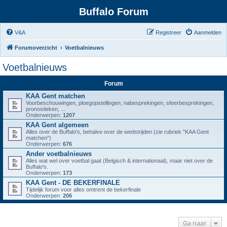
Buffalo Forum
V&A
Registreer
Aanmelden
Forumoverzicht
Voetbalnieuws
Voetbalnieuws
Forum
KAA Gent matchen
Voorbeschouwingen, ploegopstellingen, nabesprekingen, sfeerbesprekingen,
pronostieken, ...
Onderwerpen:
1207
KAA Gent algemeen
Alles over de Buffalo's, behalve over de wedstrijden (zie rubriek "KAA Gent
matchen")
Onderwerpen:
676
Ander voetbalnieuws
Alles wat wel over voetbal gaat (Belgisch & internationaal), maar niet over de
Buffalo's.
Onderwerpen:
173
KAA Gent - DE BEKERFINALE
Tijdelijk forum voor alles omtrent de bekerfinale
Onderwerpen:
206
Ga naar