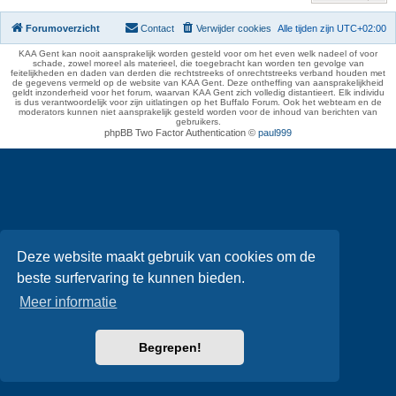
Forumoverzicht
Contact
Verwijder cookies
Alle tijden zijn
UTC+02:00
KAA Gent kan nooit aansprakelijk worden gesteld voor om het even welk nadeel of voor
schade, zowel moreel als materieel, die toegebracht kan worden ten gevolge van
feitelijkheden en daden van derden die rechtstreeks of onrechtstreeks verband houden met
de gegevens vermeld op de website van KAA Gent. Deze ontheffing van aansprakelijkheid
geldt inzonderheid voor het forum, waarvan KAA Gent zich volledig distantieert. Elk individu
is dus verantwoordelijk voor zijn uitlatingen op het Buffalo Forum. Ook het webteam en de
moderators kunnen niet aansprakelijk gesteld worden voor de inhoud van berichten van
gebruikers.
phpBB Two Factor Authentication ©
paul999
Deze website maakt gebruik van cookies om de
beste surfervaring te kunnen bieden.
Meer informatie
Begrepen!