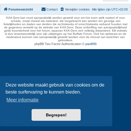
Forumoverzicht
Contact
Verwijder cookies
Alle tijden zijn
UTC+02:00
KAA Gent kan nooit aansprakelijk worden gesteld voor om het even welk nadeel of voor
schade, zowel moreel als materieel, die toegebracht kan worden ten gevolge van
feitelijkheden en daden van derden die rechtstreeks of onrechtstreeks verband houden met
de gegevens vermeld op de website van KAA Gent. Deze ontheffing van aansprakelijkheid
geldt inzonderheid voor het forum, waarvan KAA Gent zich volledig distantieert. Elk individu
is dus verantwoordelijk voor zijn uitlatingen op het Buffalo Forum. Ook het webteam en de
moderators kunnen niet aansprakelijk gesteld worden voor de inhoud van berichten van
gebruikers.
phpBB Two Factor Authentication ©
paul999
Deze website maakt gebruik van cookies om de
beste surfervaring te kunnen bieden.
Meer informatie
Begrepen!