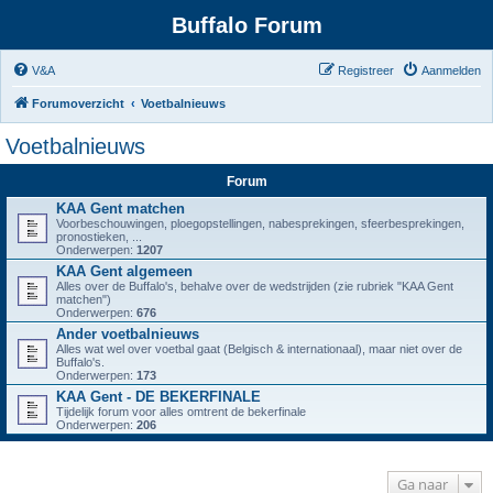
Buffalo Forum
V&A
Registreer
Aanmelden
Forumoverzicht
Voetbalnieuws
Voetbalnieuws
Forum
KAA Gent matchen
Voorbeschouwingen, ploegopstellingen, nabesprekingen, sfeerbesprekingen,
pronostieken, ...
Onderwerpen:
1207
KAA Gent algemeen
Alles over de Buffalo's, behalve over de wedstrijden (zie rubriek "KAA Gent
matchen")
Onderwerpen:
676
Ander voetbalnieuws
Alles wat wel over voetbal gaat (Belgisch & internationaal), maar niet over de
Buffalo's.
Onderwerpen:
173
KAA Gent - DE BEKERFINALE
Tijdelijk forum voor alles omtrent de bekerfinale
Onderwerpen:
206
Ga naar