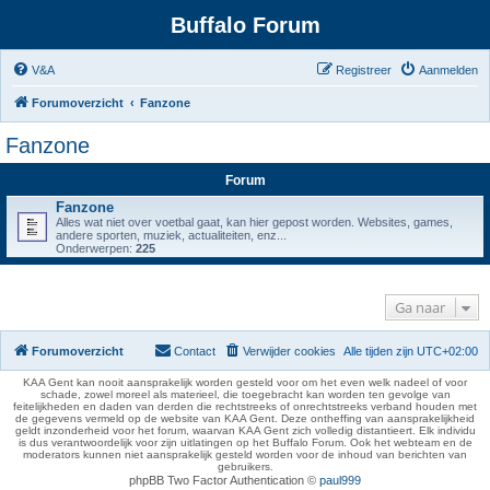
Buffalo Forum
V&A
Registreer
Aanmelden
Forumoverzicht
Fanzone
Fanzone
Forum
Fanzone
Alles wat niet over voetbal gaat, kan hier gepost worden. Websites, games,
andere sporten, muziek, actualiteiten, enz...
Onderwerpen:
225
Ga naar
Forumoverzicht
Contact
Verwijder cookies
Alle tijden zijn
UTC+02:00
KAA Gent kan nooit aansprakelijk worden gesteld voor om het even welk nadeel of voor
schade, zowel moreel als materieel, die toegebracht kan worden ten gevolge van
feitelijkheden en daden van derden die rechtstreeks of onrechtstreeks verband houden met
de gegevens vermeld op de website van KAA Gent. Deze ontheffing van aansprakelijkheid
geldt inzonderheid voor het forum, waarvan KAA Gent zich volledig distantieert. Elk individu
is dus verantwoordelijk voor zijn uitlatingen op het Buffalo Forum. Ook het webteam en de
moderators kunnen niet aansprakelijk gesteld worden voor de inhoud van berichten van
gebruikers.
phpBB Two Factor Authentication ©
paul999