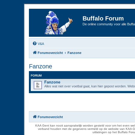
Buffalo Forum
De online community voor alle Buffal
V&A
Forumoverzicht
Fanzone
Fanzone
FORUM
Fanzone
Alles wat niet over voetbal gaat, kan hier gepost worden. Webs
Forumoverzicht
KAA Gent kan nooit aansprakelijk worden gesteld voor om het even welk
verband houden met de gegevens vermeld op de website van KAA Gent. D
uitlatingen op het Buffalo Fo