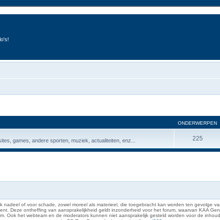
o's!
ONDERWERPEN
225
ites, games, andere sporten, muziek, actualiteiten, enz...
 nadeel of voor schade, zowel moreel als materieel, die toegebracht kan worden ten gevolge van
eze ontheffing van aansprakelijkheid geldt inzonderheid voor het forum, waarvan KAA Gent zich 
rum. Ook het webteam en de moderators kunnen niet aansprakelijk gesteld worden voor de inhoud