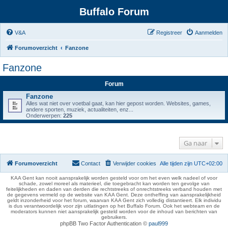
Buffalo Forum
V&A
Registreer
Aanmelden
Forumoverzicht
Fanzone
Fanzone
Forum
Fanzone
Alles wat niet over voetbal gaat, kan hier gepost worden. Websites, games,
andere sporten, muziek, actualiteiten, enz...
Onderwerpen:
225
Ga naar
Forumoverzicht
Contact
Verwijder cookies
Alle tijden zijn
UTC+02:00
KAA Gent kan nooit aansprakelijk worden gesteld voor om het even welk nadeel of voor
schade, zowel moreel als materieel, die toegebracht kan worden ten gevolge van
feitelijkheden en daden van derden die rechtstreeks of onrechtstreeks verband houden met
de gegevens vermeld op de website van KAA Gent. Deze ontheffing van aansprakelijkheid
geldt inzonderheid voor het forum, waarvan KAA Gent zich volledig distantieert. Elk individu
is dus verantwoordelijk voor zijn uitlatingen op het Buffalo Forum. Ook het webteam en de
moderators kunnen niet aansprakelijk gesteld worden voor de inhoud van berichten van
gebruikers.
phpBB Two Factor Authentication ©
paul999