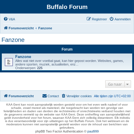
Buffalo Forum
V&A
Registreer
Aanmelden
Forumoverzicht
Fanzone
Fanzone
Forum
Fanzone
Alles wat niet over voetbal gaat, kan hier gepost worden. Websites, games,
andere sporten, muziek, actualiteiten, enz...
Onderwerpen:
225
Ga naar
Forumoverzicht
Contact
Verwijder cookies
Alle tijden zijn
UTC+02:00
KAA Gent kan nooit aansprakelijk worden gesteld voor om het even welk nadeel of voor
schade, zowel moreel als materieel, die toegebracht kan worden ten gevolge van
feitelijkheden en daden van derden die rechtstreeks of onrechtstreeks verband houden met
de gegevens vermeld op de website van KAA Gent. Deze ontheffing van aansprakelijkheid
geldt inzonderheid voor het forum, waarvan KAA Gent zich volledig distantieert. Elk individu
is dus verantwoordelijk voor zijn uitlatingen op het Buffalo Forum. Ook het webteam en de
moderators kunnen niet aansprakelijk gesteld worden voor de inhoud van berichten van
gebruikers.
phpBB Two Factor Authentication ©
paul999