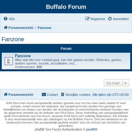
Buffalo Forum
V&A
Registreer
Aanmelden
Forumoverzicht
Fanzone
Fanzone
Forum
Fanzone
Alles wat niet over voetbal gaat, kan hier gepost worden. Websites, games,
andere sporten, muziek, actualiteiten, enz...
Onderwerpen:
225
Ga naar
Forumoverzicht
Contact
Verwijder cookies
Alle tijden zijn
UTC+02:00
KAA Gent kan nooit aansprakelijk worden gesteld voor om het even welk nadeel of voor
schade, zowel moreel als materieel, die toegebracht kan worden ten gevolge van
feitelijkheden en daden van derden die rechtstreeks of onrechtstreeks verband houden met
de gegevens vermeld op de website van KAA Gent. Deze ontheffing van aansprakelijkheid
geldt inzonderheid voor het forum, waarvan KAA Gent zich volledig distantieert. Elk individu
is dus verantwoordelijk voor zijn uitlatingen op het Buffalo Forum. Ook het webteam en de
moderators kunnen niet aansprakelijk gesteld worden voor de inhoud van berichten van
gebruikers.
phpBB Two Factor Authentication ©
paul999