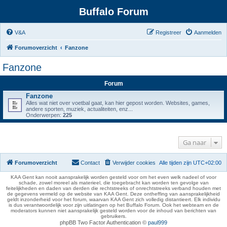
Buffalo Forum
V&A
Registreer
Aanmelden
Forumoverzicht
Fanzone
Fanzone
Forum
Fanzone
Alles wat niet over voetbal gaat, kan hier gepost worden. Websites, games,
andere sporten, muziek, actualiteiten, enz...
Onderwerpen:
225
Ga naar
Forumoverzicht
Contact
Verwijder cookies
Alle tijden zijn
UTC+02:00
KAA Gent kan nooit aansprakelijk worden gesteld voor om het even welk nadeel of voor
schade, zowel moreel als materieel, die toegebracht kan worden ten gevolge van
feitelijkheden en daden van derden die rechtstreeks of onrechtstreeks verband houden met
de gegevens vermeld op de website van KAA Gent. Deze ontheffing van aansprakelijkheid
geldt inzonderheid voor het forum, waarvan KAA Gent zich volledig distantieert. Elk individu
is dus verantwoordelijk voor zijn uitlatingen op het Buffalo Forum. Ook het webteam en de
moderators kunnen niet aansprakelijk gesteld worden voor de inhoud van berichten van
gebruikers.
phpBB Two Factor Authentication ©
paul999