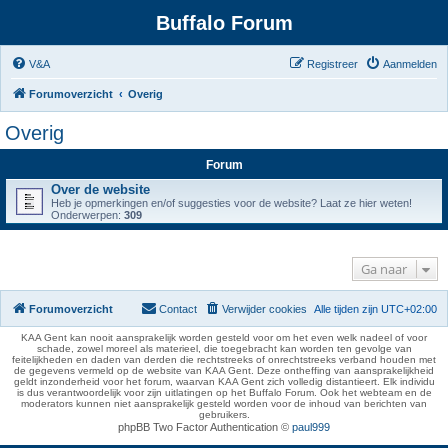
Buffalo Forum
V&A
Registreer
Aanmelden
Forumoverzicht
Overig
Overig
Forum
Over de website
Heb je opmerkingen en/of suggesties voor de website? Laat ze hier weten!
Onderwerpen:
309
Ga naar
Forumoverzicht
Contact
Verwijder cookies
Alle tijden zijn
UTC+02:00
KAA Gent kan nooit aansprakelijk worden gesteld voor om het even welk nadeel of voor
schade, zowel moreel als materieel, die toegebracht kan worden ten gevolge van
feitelijkheden en daden van derden die rechtstreeks of onrechtstreeks verband houden met
de gegevens vermeld op de website van KAA Gent. Deze ontheffing van aansprakelijkheid
geldt inzonderheid voor het forum, waarvan KAA Gent zich volledig distantieert. Elk individu
is dus verantwoordelijk voor zijn uitlatingen op het Buffalo Forum. Ook het webteam en de
moderators kunnen niet aansprakelijk gesteld worden voor de inhoud van berichten van
gebruikers.
phpBB Two Factor Authentication ©
paul999