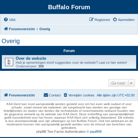
Buffalo Forum
V&A
Registreer
Aanmelden
Forumoverzicht
Overig
Overig
Forum
Over de website
Heb je opmerkingen en/of suggesties voor de website? Laat ze hier weten!
Onderwerpen:
309
Ga naar
Forumoverzicht
Contact
Verwijder cookies
Alle tijden zijn
UTC+02:00
KAA Gent kan nooit aansprakelijk worden gesteld voor om het even welk nadeel of voor
schade, zowel moreel als materieel, die toegebracht kan worden ten gevolge van
feitelijkheden en daden van derden die rechtstreeks of onrechtstreeks verband houden met
de gegevens vermeld op de website van KAA Gent. Deze ontheffing van aansprakelijkheid
geldt inzonderheid voor het forum, waarvan KAA Gent zich volledig distantieert. Elk individu
is dus verantwoordelijk voor zijn uitlatingen op het Buffalo Forum. Ook het webteam en de
moderators kunnen niet aansprakelijk gesteld worden voor de inhoud van berichten van
gebruikers.
phpBB Two Factor Authentication ©
paul999