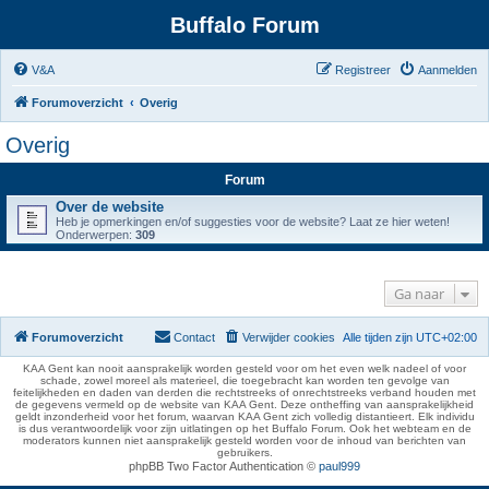
Buffalo Forum
V&A
Registreer
Aanmelden
Forumoverzicht
Overig
Overig
Forum
Over de website
Heb je opmerkingen en/of suggesties voor de website? Laat ze hier weten!
Onderwerpen:
309
Ga naar
Forumoverzicht
Contact
Verwijder cookies
Alle tijden zijn
UTC+02:00
KAA Gent kan nooit aansprakelijk worden gesteld voor om het even welk nadeel of voor
schade, zowel moreel als materieel, die toegebracht kan worden ten gevolge van
feitelijkheden en daden van derden die rechtstreeks of onrechtstreeks verband houden met
de gegevens vermeld op de website van KAA Gent. Deze ontheffing van aansprakelijkheid
geldt inzonderheid voor het forum, waarvan KAA Gent zich volledig distantieert. Elk individu
is dus verantwoordelijk voor zijn uitlatingen op het Buffalo Forum. Ook het webteam en de
moderators kunnen niet aansprakelijk gesteld worden voor de inhoud van berichten van
gebruikers.
phpBB Two Factor Authentication ©
paul999