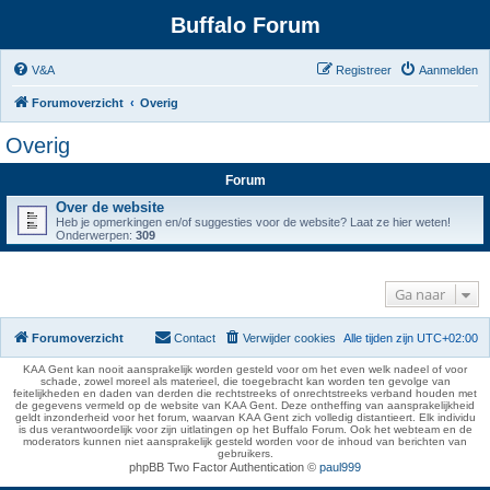
Buffalo Forum
V&A
Registreer
Aanmelden
Forumoverzicht
Overig
Overig
Forum
Over de website
Heb je opmerkingen en/of suggesties voor de website? Laat ze hier weten!
Onderwerpen:
309
Ga naar
Forumoverzicht
Contact
Verwijder cookies
Alle tijden zijn
UTC+02:00
KAA Gent kan nooit aansprakelijk worden gesteld voor om het even welk nadeel of voor
schade, zowel moreel als materieel, die toegebracht kan worden ten gevolge van
feitelijkheden en daden van derden die rechtstreeks of onrechtstreeks verband houden met
de gegevens vermeld op de website van KAA Gent. Deze ontheffing van aansprakelijkheid
geldt inzonderheid voor het forum, waarvan KAA Gent zich volledig distantieert. Elk individu
is dus verantwoordelijk voor zijn uitlatingen op het Buffalo Forum. Ook het webteam en de
moderators kunnen niet aansprakelijk gesteld worden voor de inhoud van berichten van
gebruikers.
phpBB Two Factor Authentication ©
paul999