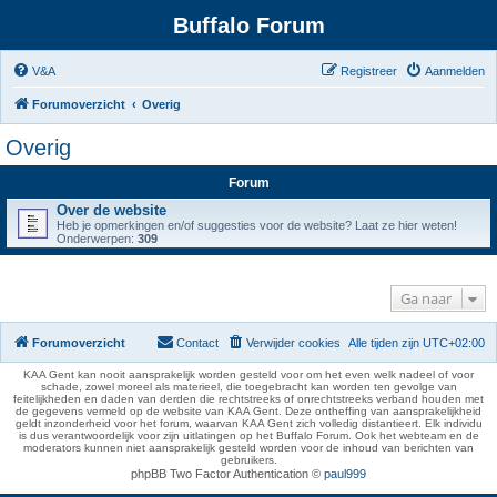
Buffalo Forum
V&A
Registreer
Aanmelden
Forumoverzicht
Overig
Overig
Forum
Over de website
Heb je opmerkingen en/of suggesties voor de website? Laat ze hier weten!
Onderwerpen:
309
Ga naar
Forumoverzicht
Contact
Verwijder cookies
Alle tijden zijn
UTC+02:00
KAA Gent kan nooit aansprakelijk worden gesteld voor om het even welk nadeel of voor
schade, zowel moreel als materieel, die toegebracht kan worden ten gevolge van
feitelijkheden en daden van derden die rechtstreeks of onrechtstreeks verband houden met
de gegevens vermeld op de website van KAA Gent. Deze ontheffing van aansprakelijkheid
geldt inzonderheid voor het forum, waarvan KAA Gent zich volledig distantieert. Elk individu
is dus verantwoordelijk voor zijn uitlatingen op het Buffalo Forum. Ook het webteam en de
moderators kunnen niet aansprakelijk gesteld worden voor de inhoud van berichten van
gebruikers.
phpBB Two Factor Authentication ©
paul999