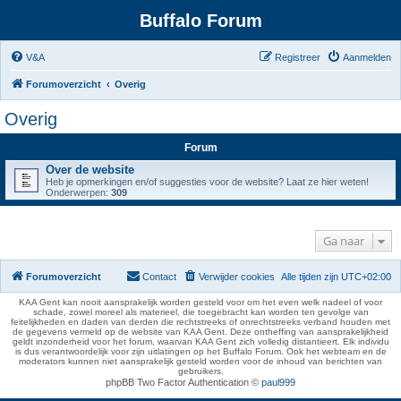
Buffalo Forum
V&A
Registreer
Aanmelden
Forumoverzicht
Overig
Overig
Forum
Over de website
Heb je opmerkingen en/of suggesties voor de website? Laat ze hier weten!
Onderwerpen:
309
Ga naar
Forumoverzicht
Contact
Verwijder cookies
Alle tijden zijn
UTC+02:00
KAA Gent kan nooit aansprakelijk worden gesteld voor om het even welk nadeel of voor
schade, zowel moreel als materieel, die toegebracht kan worden ten gevolge van
feitelijkheden en daden van derden die rechtstreeks of onrechtstreeks verband houden met
de gegevens vermeld op de website van KAA Gent. Deze ontheffing van aansprakelijkheid
geldt inzonderheid voor het forum, waarvan KAA Gent zich volledig distantieert. Elk individu
is dus verantwoordelijk voor zijn uitlatingen op het Buffalo Forum. Ook het webteam en de
moderators kunnen niet aansprakelijk gesteld worden voor de inhoud van berichten van
gebruikers.
phpBB Two Factor Authentication ©
paul999