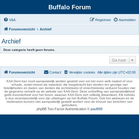
Buffalo Forum
V&A
Registreer
Aanmelden
Forumoverzicht
Archief
Archief
Deze categorie heeft geen forums.
Ga naar
Forumoverzicht
Contact
Verwijder cookies
Alle tijden zijn
UTC+02:00
KAA Gent kan nooit aansprakelijk worden gesteld voor om het even welk nadeel of voor
schade, zowel moreel als materieel, die toegebracht kan worden ten gevolge van
feitelijkheden en daden van derden die rechtstreeks of onrechtstreeks verband houden met
de gegevens vermeld op de website van KAA Gent. Deze ontheffing van aansprakelijkheid
geldt inzonderheid voor het forum, waarvan KAA Gent zich volledig distantieert. Elk individu
is dus verantwoordelijk voor zijn uitlatingen op het Buffalo Forum. Ook het webteam en de
moderators kunnen niet aansprakelijk gesteld worden voor de inhoud van berichten van
gebruikers.
phpBB Two Factor Authentication ©
paul999