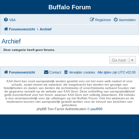
Buffalo Forum
V&A
Registreer
Aanmelden
Forumoverzicht
Archief
Archief
Deze categorie heeft geen forums.
Ga naar
Forumoverzicht
Contact
Verwijder cookies
Alle tijden zijn
UTC+02:00
KAA Gent kan nooit aansprakelijk worden gesteld voor om het even welk nadeel of voor
schade, zowel moreel als materieel, die toegebracht kan worden ten gevolge van
feitelijkheden en daden van derden die rechtstreeks of onrechtstreeks verband houden met
de gegevens vermeld op de website van KAA Gent. Deze ontheffing van aansprakelijkheid
geldt inzonderheid voor het forum, waarvan KAA Gent zich volledig distantieert. Elk individu
is dus verantwoordelijk voor zijn uitlatingen op het Buffalo Forum. Ook het webteam en de
moderators kunnen niet aansprakelijk gesteld worden voor de inhoud van berichten van
gebruikers.
phpBB Two Factor Authentication ©
paul999