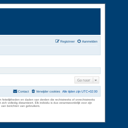
Registreer
Aanmelden
Ga naar
Contact
Verwijder cookies
Alle tijden zijn
UTC+02:00
 feitelijkheden en daden van derden die rechtstreeks of onrechtstreeks
volledig distantieert. Elk individu is dus verantwoordelijk voor zijn
 van berichten van gebruikers.