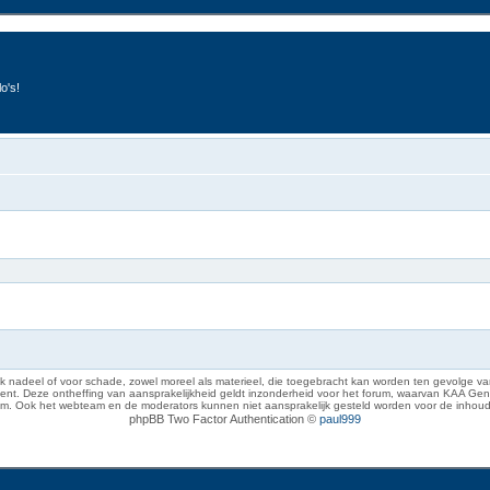
o's!
 nadeel of voor schade, zowel moreel als materieel, die toegebracht kan worden ten gevolge van
eze ontheffing van aansprakelijkheid geldt inzonderheid voor het forum, waarvan KAA Gent zich 
rum. Ook het webteam en de moderators kunnen niet aansprakelijk gesteld worden voor de inhoud
phpBB Two Factor Authentication ©
paul999