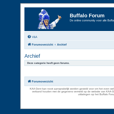
Buffalo Forum
De online community voor alle Buffal
V&A
Forumoverzicht
Archief
Archief
Deze categorie heeft geen forums.
Forumoverzicht
KAA Gent kan nooit aansprakelijk worden gesteld voor om het even welk
verband houden met de gegevens vermeld op de website van KAA Gent. D
uitlatingen op het Buffalo Fo