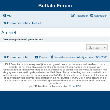
Buffalo Forum
V&A
Registreer
Aanmelden
Forumoverzicht
Archief
Archief
Deze categorie heeft geen forums.
Ga naar
Forumoverzicht
Contact
Verwijder cookies
Alle tijden zijn
UTC+02:00
KAA Gent kan nooit aansprakelijk worden gesteld voor om het even welk nadeel of voor
schade, zowel moreel als materieel, die toegebracht kan worden ten gevolge van
feitelijkheden en daden van derden die rechtstreeks of onrechtstreeks verband houden met
de gegevens vermeld op de website van KAA Gent. Deze ontheffing van aansprakelijkheid
geldt inzonderheid voor het forum, waarvan KAA Gent zich volledig distantieert. Elk individu
is dus verantwoordelijk voor zijn uitlatingen op het Buffalo Forum. Ook het webteam en de
moderators kunnen niet aansprakelijk gesteld worden voor de inhoud van berichten van
gebruikers.
phpBB Two Factor Authentication ©
paul999