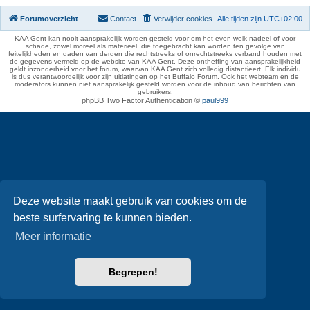
Forumoverzicht
Contact
Verwijder cookies
Alle tijden zijn
UTC+02:00
KAA Gent kan nooit aansprakelijk worden gesteld voor om het even welk nadeel of voor
schade, zowel moreel als materieel, die toegebracht kan worden ten gevolge van
feitelijkheden en daden van derden die rechtstreeks of onrechtstreeks verband houden met
de gegevens vermeld op de website van KAA Gent. Deze ontheffing van aansprakelijkheid
geldt inzonderheid voor het forum, waarvan KAA Gent zich volledig distantieert. Elk individu
is dus verantwoordelijk voor zijn uitlatingen op het Buffalo Forum. Ook het webteam en de
moderators kunnen niet aansprakelijk gesteld worden voor de inhoud van berichten van
gebruikers.
phpBB Two Factor Authentication ©
paul999
Deze website maakt gebruik van cookies om de
beste surfervaring te kunnen bieden.
Meer informatie
Begrepen!