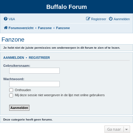
Buffalo Forum
V&A
Registreer
Aanmelden
Forumoverzicht
Fanzone
Fanzone
Fanzone
Je hebt niet de juiste permissies om onderwerpen in dit forum te zien of te lezen.
AANMELDEN
•
REGISTREER
Gebruikersnaam:
Wachtwoord:
Onthouden
Mij deze sessie niet weergeven in de lijst met online gebruikers
Deze categorie heeft geen forums.
Ga naar