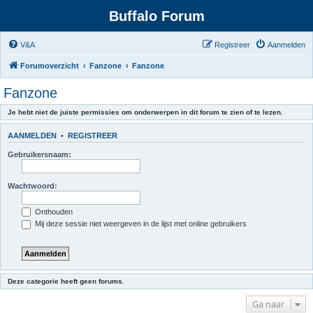
Buffalo Forum
V&A
Registreer
Aanmelden
Forumoverzicht
Fanzone
Fanzone
Fanzone
Je hebt niet de juiste permissies om onderwerpen in dit forum te zien of te lezen.
AANMELDEN
•
REGISTREER
Gebruikersnaam:
Wachtwoord:
Onthouden
Mij deze sessie niet weergeven in de lijst met online gebruikers
Deze categorie heeft geen forums.
Ga naar