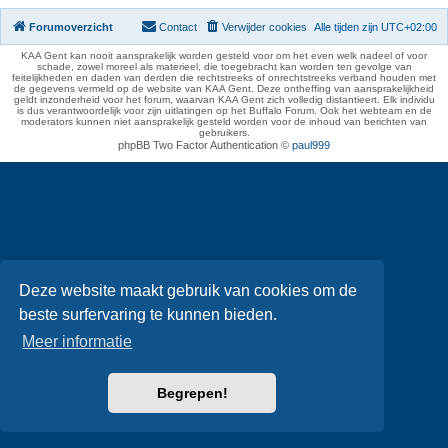
Forumoverzicht
Contact
Verwijder cookies
Alle tijden zijn
UTC+02:00
KAA Gent kan nooit aansprakelijk worden gesteld voor om het even welk nadeel of voor
schade, zowel moreel als materieel, die toegebracht kan worden ten gevolge van
feitelijkheden en daden van derden die rechtstreeks of onrechtstreeks verband houden met
de gegevens vermeld op de website van KAA Gent. Deze ontheffing van aansprakelijkheid
geldt inzonderheid voor het forum, waarvan KAA Gent zich volledig distantieert. Elk individu
is dus verantwoordelijk voor zijn uitlatingen op het Buffalo Forum. Ook het webteam en de
moderators kunnen niet aansprakelijk gesteld worden voor de inhoud van berichten van
gebruikers.
phpBB Two Factor Authentication ©
paul999
Deze website maakt gebruik van cookies om de
beste surfervaring te kunnen bieden.
Meer informatie
Begrepen!