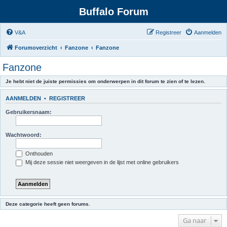
Buffalo Forum
V&A
Registreer
Aanmelden
Forumoverzicht
Fanzone
Fanzone
Fanzone
Je hebt niet de juiste permissies om onderwerpen in dit forum te zien of te lezen.
AANMELDEN
•
REGISTREER
Gebruikersnaam:
Wachtwoord:
Onthouden
Mij deze sessie niet weergeven in de lijst met online gebruikers
Deze categorie heeft geen forums.
Ga naar