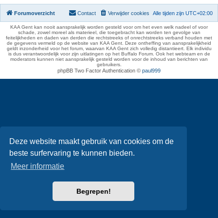
Forumoverzicht
Contact
Verwijder cookies
Alle tijden zijn
UTC+02:00
KAA Gent kan nooit aansprakelijk worden gesteld voor om het even welk nadeel of voor
schade, zowel moreel als materieel, die toegebracht kan worden ten gevolge van
feitelijkheden en daden van derden die rechtstreeks of onrechtstreeks verband houden met
de gegevens vermeld op de website van KAA Gent. Deze ontheffing van aansprakelijkheid
geldt inzonderheid voor het forum, waarvan KAA Gent zich volledig distantieert. Elk individu
is dus verantwoordelijk voor zijn uitlatingen op het Buffalo Forum. Ook het webteam en de
moderators kunnen niet aansprakelijk gesteld worden voor de inhoud van berichten van
gebruikers.
phpBB Two Factor Authentication ©
paul999
Deze website maakt gebruik van cookies om de
beste surfervaring te kunnen bieden.
Meer informatie
Begrepen!