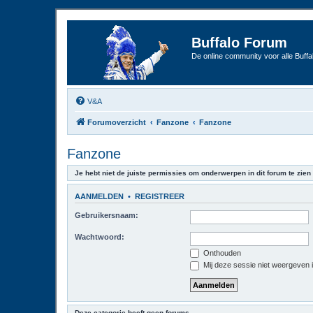
Buffalo Forum
De online community voor alle Buffal
V&A
Forumoverzicht
Fanzone
Fanzone
Fanzone
Je hebt niet de juiste permissies om onderwerpen in dit forum te zien 
AANMELDEN
•
REGISTREER
Gebruikersnaam:
Wachtwoord:
Onthouden
Mij deze sessie niet weergeven in
Deze categorie heeft geen forums.