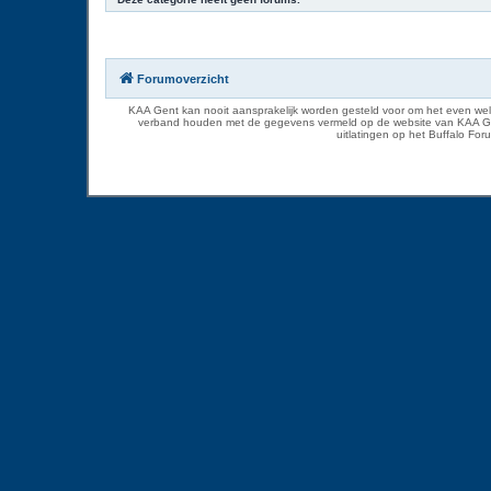
Forumoverzicht
KAA Gent kan nooit aansprakelijk worden gesteld voor om het even welk
verband houden met de gegevens vermeld op de website van KAA Gent. D
uitlatingen op het Buffalo Fo