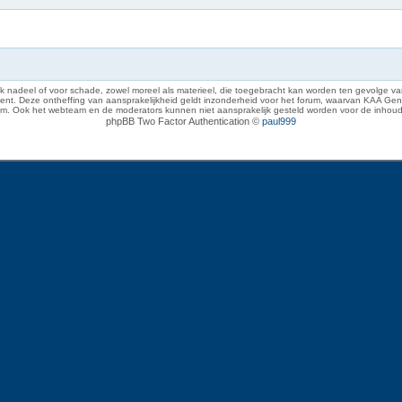
 nadeel of voor schade, zowel moreel als materieel, die toegebracht kan worden ten gevolge van
eze ontheffing van aansprakelijkheid geldt inzonderheid voor het forum, waarvan KAA Gent zich 
rum. Ook het webteam en de moderators kunnen niet aansprakelijk gesteld worden voor de inhoud
phpBB Two Factor Authentication ©
paul999