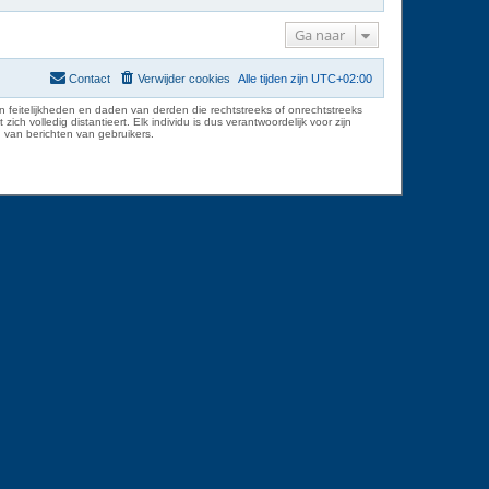
Ga naar
Contact
Verwijder cookies
Alle tijden zijn
UTC+02:00
 feitelijkheden en daden van derden die rechtstreeks of onrechtstreeks
volledig distantieert. Elk individu is dus verantwoordelijk voor zijn
 van berichten van gebruikers.