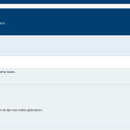
o's!
of te lezen.
 de lijst met online gebruikers