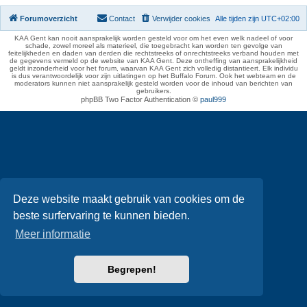
Forumoverzicht
Contact
Verwijder cookies
Alle tijden zijn
UTC+02:00
KAA Gent kan nooit aansprakelijk worden gesteld voor om het even welk nadeel of voor
schade, zowel moreel als materieel, die toegebracht kan worden ten gevolge van
feitelijkheden en daden van derden die rechtstreeks of onrechtstreeks verband houden met
de gegevens vermeld op de website van KAA Gent. Deze ontheffing van aansprakelijkheid
geldt inzonderheid voor het forum, waarvan KAA Gent zich volledig distantieert. Elk individu
is dus verantwoordelijk voor zijn uitlatingen op het Buffalo Forum. Ook het webteam en de
moderators kunnen niet aansprakelijk gesteld worden voor de inhoud van berichten van
gebruikers.
phpBB Two Factor Authentication ©
paul999
Deze website maakt gebruik van cookies om de
beste surfervaring te kunnen bieden.
Meer informatie
Begrepen!