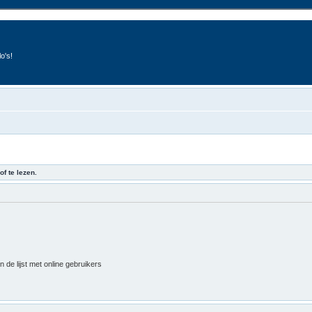
o's!
of te lezen.
 de lijst met online gebruikers