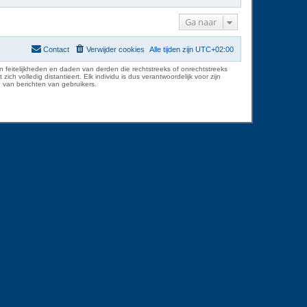
Ga naar
Contact
Verwijder cookies
Alle tijden zijn
UTC+02:00
 feitelijkheden en daden van derden die rechtstreeks of onrechtstreeks
volledig distantieert. Elk individu is dus verantwoordelijk voor zijn
 van berichten van gebruikers.