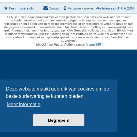
Forumoverzicht
Contact
Verwijder cookies
Alle tijden zijn
UTC+02:00
KAA Gent kan nooit aansprakelijk worden gesteld voor om het even welk nadeel of voor
schade, zowel moreel als materieel, die toegebracht kan worden ten gevolge van
feitelijkheden en daden van derden die rechtstreeks of onrechtstreeks verband houden met
de gegevens vermeld op de website van KAA Gent. Deze ontheffing van aansprakelijkheid
geldt inzonderheid voor het forum, waarvan KAA Gent zich volledig distantieert. Elk individu
is dus verantwoordelijk voor zijn uitlatingen op het Buffalo Forum. Ook het webteam en de
moderators kunnen niet aansprakelijk gesteld worden voor de inhoud van berichten van
gebruikers.
phpBB Two Factor Authentication ©
paul999
Deze website maakt gebruik van cookies om de
beste surfervaring te kunnen bieden.
Meer informatie
Begrepen!