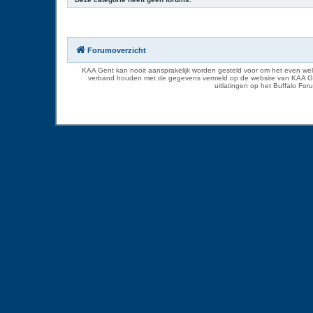
Forumoverzicht
KAA Gent kan nooit aansprakelijk worden gesteld voor om het even welk
verband houden met de gegevens vermeld op de website van KAA Gent. D
uitlatingen op het Buffalo Fo