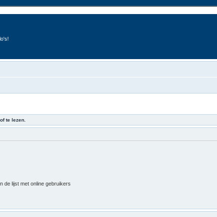
o's!
of te lezen.
 de lijst met online gebruikers