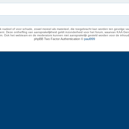
 nadeel of voor schade, zowel moreel als materieel, die toegebracht kan worden ten gevolge van
eze ontheffing van aansprakelijkheid geldt inzonderheid voor het forum, waarvan KAA Gent zich 
rum. Ook het webteam en de moderators kunnen niet aansprakelijk gesteld worden voor de inhoud
phpBB Two Factor Authentication ©
paul999