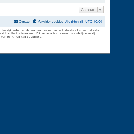
Ga naar
Contact
Verwijder cookies
Alle tijden zijn
UTC+02:00
 feitelijkheden en daden van derden die rechtstreeks of onrechtstreeks
volledig distantieert. Elk individu is dus verantwoordelijk voor zijn
 van berichten van gebruikers.