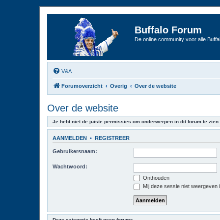
Buffalo Forum
De online community voor alle Buffal
V&A
Forumoverzicht
Overig
Over de website
Over de website
Je hebt niet de juiste permissies om onderwerpen in dit forum te zien 
AANMELDEN
•
REGISTREER
Gebruikersnaam:
Wachtwoord:
Onthouden
Mij deze sessie niet weergeven in
Deze categorie heeft geen forums.