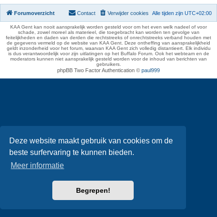
Forumoverzicht
Contact
Verwijder cookies
Alle tijden zijn
UTC+02:00
KAA Gent kan nooit aansprakelijk worden gesteld voor om het even welk nadeel of voor
schade, zowel moreel als materieel, die toegebracht kan worden ten gevolge van
feitelijkheden en daden van derden die rechtstreeks of onrechtstreeks verband houden met
de gegevens vermeld op de website van KAA Gent. Deze ontheffing van aansprakelijkheid
geldt inzonderheid voor het forum, waarvan KAA Gent zich volledig distantieert. Elk individu
is dus verantwoordelijk voor zijn uitlatingen op het Buffalo Forum. Ook het webteam en de
moderators kunnen niet aansprakelijk gesteld worden voor de inhoud van berichten van
gebruikers.
phpBB Two Factor Authentication ©
paul999
Deze website maakt gebruik van cookies om de
beste surfervaring te kunnen bieden.
Meer informatie
Begrepen!