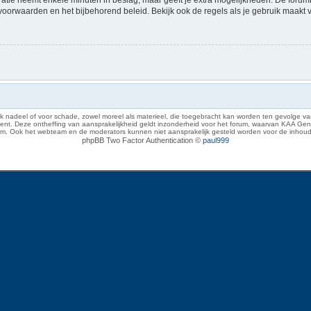
voorwaarden en het bijbehorend beleid. Bekijk ook de regels als je gebruik maakt 
 nadeel of voor schade, zowel moreel als materieel, die toegebracht kan worden ten gevolge van
eze ontheffing van aansprakelijkheid geldt inzonderheid voor het forum, waarvan KAA Gent zich 
rum. Ook het webteam en de moderators kunnen niet aansprakelijk gesteld worden voor de inhoud
phpBB Two Factor Authentication ©
paul999