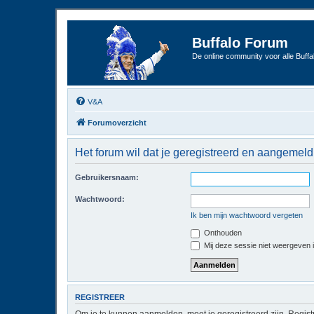
Buffalo Forum
De online community voor alle Buffal
V&A
Forumoverzicht
Het forum wil dat je geregistreerd en aangemeld
Gebruikersnaam:
Wachtwoord:
Ik ben mijn wachtwoord vergeten
Onthouden
Mij deze sessie niet weergeven in
REGISTREER
Om je te kunnen aanmelden, moet je geregistreerd zijn. Regist