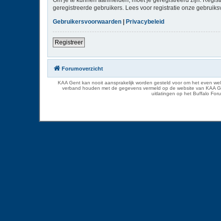
geregistreerde gebruikers. Lees voor registratie onze gebruiks
Gebruikersvoorwaarden
|
Privacybeleid
Registreer
Forumoverzicht
KAA Gent kan nooit aansprakelijk worden gesteld voor om het even welk
verband houden met de gegevens vermeld op de website van KAA Gent. D
uitlatingen op het Buffalo Fo