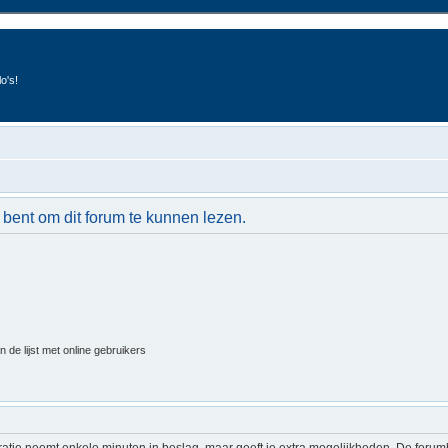
o's!
 bent om dit forum te kunnen lezen.
 de lijst met online gebruikers
ratie neemt enkele minuten in beslag, maar geeft je extra mogelijkheden. De foru