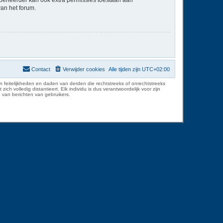
van het forum.
Contact
Verwijder cookies
Alle tijden zijn
UTC+02:00
 feitelijkheden en daden van derden die rechtstreeks of onrechtstreeks
volledig distantieert. Elk individu is dus verantwoordelijk voor zijn
 van berichten van gebruikers.