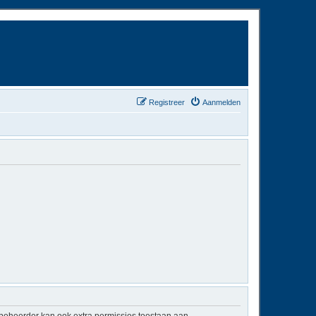
Registreer
Aanmelden
mbeheerder kan ook extra permissies toestaan aan