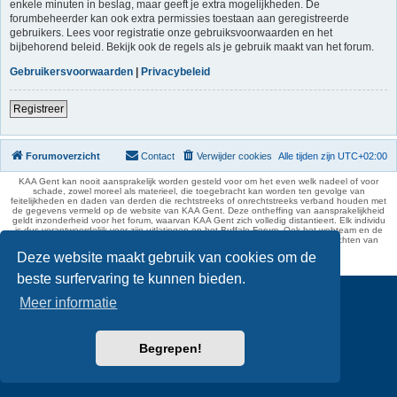
enkele minuten in beslag, maar geeft je extra mogelijkheden. De
forumbeheerder kan ook extra permissies toestaan aan geregistreerde
gebruikers. Lees voor registratie onze gebruiksvoorwaarden en het
bijbehorend beleid. Bekijk ook de regels als je gebruik maakt van het forum.
Gebruikersvoorwaarden
|
Privacybeleid
Registreer
Forumoverzicht
Contact
Verwijder cookies
Alle tijden zijn
UTC+02:00
KAA Gent kan nooit aansprakelijk worden gesteld voor om het even welk nadeel of voor
schade, zowel moreel als materieel, die toegebracht kan worden ten gevolge van
feitelijkheden en daden van derden die rechtstreeks of onrechtstreeks verband houden met
de gegevens vermeld op de website van KAA Gent. Deze ontheffing van aansprakelijkheid
geldt inzonderheid voor het forum, waarvan KAA Gent zich volledig distantieert. Elk individu
is dus verantwoordelijk voor zijn uitlatingen op het Buffalo Forum. Ook het webteam en de
moderators kunnen niet aansprakelijk gesteld worden voor de inhoud van berichten van
gebruikers.
Deze website maakt gebruik van cookies om de
phpBB Two Factor Authentication ©
paul999
beste surfervaring te kunnen bieden.
Meer informatie
Begrepen!