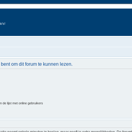
o's!
 bent om dit forum te kunnen lezen.
 de lijst met online gebruikers
ratie neemt enkele minuten in beslag, maar geeft je extra mogelijkheden. De foru