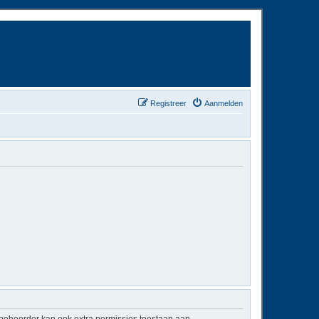
Registreer
Aanmelden
mbeheerder kan ook extra permissies toestaan aan