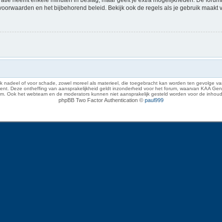
voorwaarden en het bijbehorend beleid. Bekijk ook de regels als je gebruik maakt 
 nadeel of voor schade, zowel moreel als materieel, die toegebracht kan worden ten gevolge van
eze ontheffing van aansprakelijkheid geldt inzonderheid voor het forum, waarvan KAA Gent zich 
rum. Ook het webteam en de moderators kunnen niet aansprakelijk gesteld worden voor de inhoud
phpBB Two Factor Authentication ©
paul999