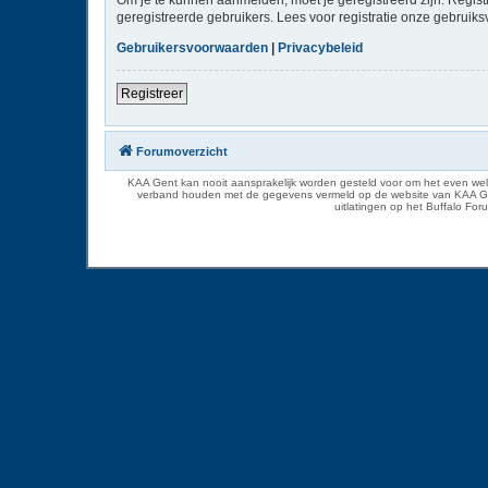
geregistreerde gebruikers. Lees voor registratie onze gebruiks
Gebruikersvoorwaarden
|
Privacybeleid
Registreer
Forumoverzicht
KAA Gent kan nooit aansprakelijk worden gesteld voor om het even welk
verband houden met de gegevens vermeld op de website van KAA Gent. D
uitlatingen op het Buffalo Fo