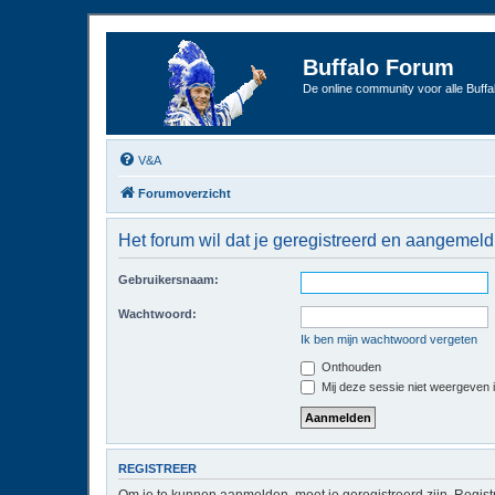
Buffalo Forum
De online community voor alle Buffal
V&A
Forumoverzicht
Het forum wil dat je geregistreerd en aangemeld
Gebruikersnaam:
Wachtwoord:
Ik ben mijn wachtwoord vergeten
Onthouden
Mij deze sessie niet weergeven in
REGISTREER
Om je te kunnen aanmelden, moet je geregistreerd zijn. Regist