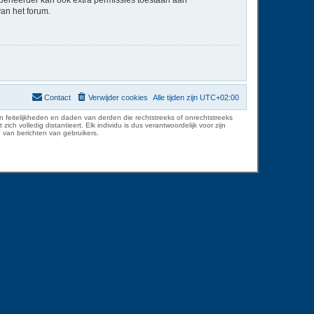
van het forum.
Contact
Verwijder cookies
Alle tijden zijn
UTC+02:00
 feitelijkheden en daden van derden die rechtstreeks of onrechtstreeks
volledig distantieert. Elk individu is dus verantwoordelijk voor zijn
 van berichten van gebruikers.