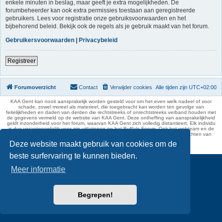
enkele minuten in beslag, maar geeft je extra mogelijkheden. De
forumbeheerder kan ook extra permissies toestaan aan geregistreerde
gebruikers. Lees voor registratie onze gebruiksvoorwaarden en het
bijbehorend beleid. Bekijk ook de regels als je gebruik maakt van het forum.
Gebruikersvoorwaarden
|
Privacybeleid
Registreer
Forumoverzicht
Contact
Verwijder cookies
Alle tijden zijn
UTC+02:00
KAA Gent kan nooit aansprakelijk worden gesteld voor om het even welk nadeel of voor
schade, zowel moreel als materieel, die toegebracht kan worden ten gevolge van
feitelijkheden en daden van derden die rechtstreeks of onrechtstreeks verband houden met
de gegevens vermeld op de website van KAA Gent. Deze ontheffing van aansprakelijkheid
geldt inzonderheid voor het forum, waarvan KAA Gent zich volledig distantieert. Elk individu
is dus verantwoordelijk voor zijn uitlatingen op het Buffalo Forum. Ook het webteam en de
moderators kunnen niet aansprakelijk gesteld worden voor de inhoud van berichten van
gebruikers.
Deze website maakt gebruik van cookies om de
phpBB Two Factor Authentication ©
paul999
beste surfervaring te kunnen bieden.
Meer informatie
Begrepen!