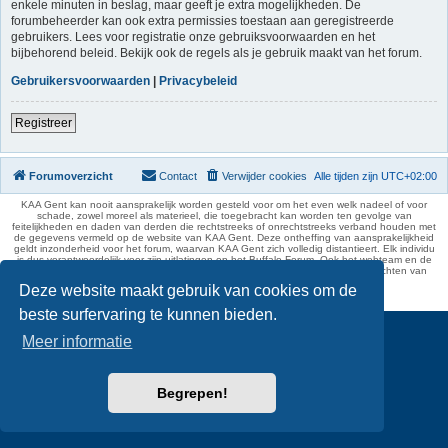
enkele minuten in beslag, maar geeft je extra mogelijkheden. De
forumbeheerder kan ook extra permissies toestaan aan geregistreerde
gebruikers. Lees voor registratie onze gebruiksvoorwaarden en het
bijbehorend beleid. Bekijk ook de regels als je gebruik maakt van het forum.
Gebruikersvoorwaarden
|
Privacybeleid
Registreer
Forumoverzicht
Contact
Verwijder cookies
Alle tijden zijn
UTC+02:00
KAA Gent kan nooit aansprakelijk worden gesteld voor om het even welk nadeel of voor
schade, zowel moreel als materieel, die toegebracht kan worden ten gevolge van
feitelijkheden en daden van derden die rechtstreeks of onrechtstreeks verband houden met
de gegevens vermeld op de website van KAA Gent. Deze ontheffing van aansprakelijkheid
geldt inzonderheid voor het forum, waarvan KAA Gent zich volledig distantieert. Elk individu
is dus verantwoordelijk voor zijn uitlatingen op het Buffalo Forum. Ook het webteam en de
moderators kunnen niet aansprakelijk gesteld worden voor de inhoud van berichten van
gebruikers.
Deze website maakt gebruik van cookies om de
phpBB Two Factor Authentication ©
paul999
beste surfervaring te kunnen bieden.
Meer informatie
Begrepen!