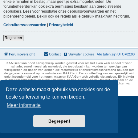
enkele minuten in beslag, maar geeft je extra mogelijkheden. De
forumbeheerder kan ook extra permissies toestaan aan geregistreerde
gebruikers. Lees voor registratie onze gebruiksvoorwaarden en het
bijbehorend beleid. Bekijk ook de regels als je gebruik maakt van het forum.
Gebruikersvoorwaarden
|
Privacybeleid
Registreer
Forumoverzicht
Contact
Verwijder cookies
Alle tijden zijn
UTC+02:00
KAA Gent kan nooit aansprakelijk worden gesteld voor om het even welk nadeel of voor
schade, zowel moreel als materieel, die toegebracht kan worden ten gevolge van
feitelijkheden en daden van derden die rechtstreeks of onrechtstreeks verband houden met
de gegevens vermeld op de website van KAA Gent. Deze ontheffing van aansprakelijkheid
geldt inzonderheid voor het forum, waarvan KAA Gent zich volledig distantieert. Elk individu
is dus verantwoordelijk voor zijn uitlatingen op het Buffalo Forum. Ook het webteam en de
moderators kunnen niet aansprakelijk gesteld worden voor de inhoud van berichten van
gebruikers.
Deze website maakt gebruik van cookies om de
phpBB Two Factor Authentication ©
paul999
beste surfervaring te kunnen bieden.
Meer informatie
Begrepen!