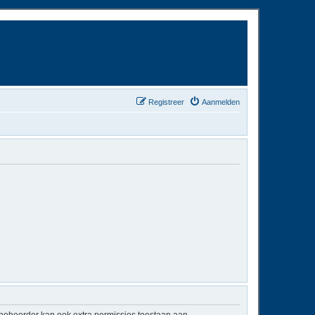
Registreer
Aanmelden
mbeheerder kan ook extra permissies toestaan aan