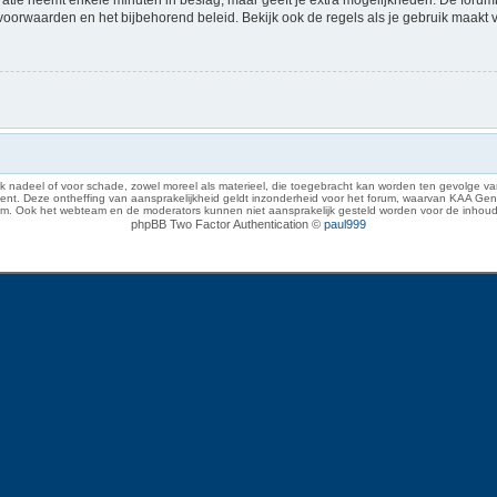
voorwaarden en het bijbehorend beleid. Bekijk ook de regels als je gebruik maakt 
 nadeel of voor schade, zowel moreel als materieel, die toegebracht kan worden ten gevolge van
eze ontheffing van aansprakelijkheid geldt inzonderheid voor het forum, waarvan KAA Gent zich 
rum. Ook het webteam en de moderators kunnen niet aansprakelijk gesteld worden voor de inhoud
phpBB Two Factor Authentication ©
paul999