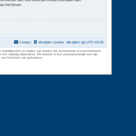
van het forum.
Contact
Verwijder cookies
Alle tijden zijn
UTC+02:00
 feitelijkheden en daden van derden die rechtstreeks of onrechtstreeks
volledig distantieert. Elk individu is dus verantwoordelijk voor zijn
 van berichten van gebruikers.