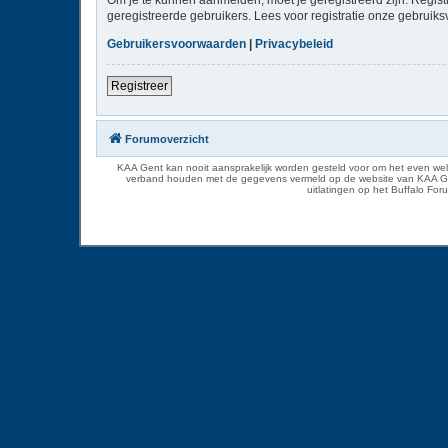
geregistreerde gebruikers. Lees voor registratie onze gebruiks
Gebruikersvoorwaarden
|
Privacybeleid
Registreer
Forumoverzicht
KAA Gent kan nooit aansprakelijk worden gesteld voor om het even welk
verband houden met de gegevens vermeld op de website van KAA Gent. D
uitlatingen op het Buffalo Fo