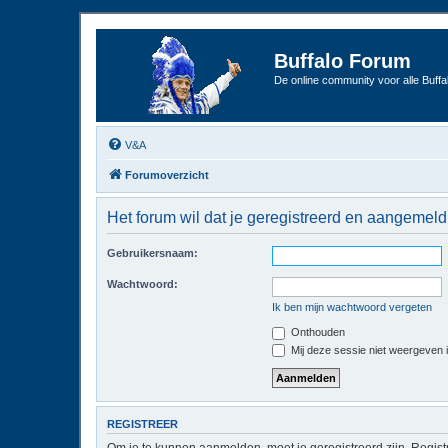
Buffalo Forum
De online community voor alle Buffal
V&A
Forumoverzicht
Het forum wil dat je geregistreerd en aangemeld
Gebruikersnaam:
Wachtwoord:
Ik ben mijn wachtwoord vergeten
Onthouden
Mij deze sessie niet weergeven in
REGISTREER
Om je te kunnen aanmelden, moet je geregistreerd zijn. Regist