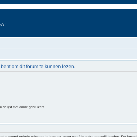
o's!
 bent om dit forum te kunnen lezen.
 de lijst met online gebruikers
ratie neemt enkele minuten in beslag, maar geeft je extra mogelijkheden. De foru